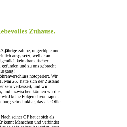
liebevolles Zuhause.
2-3-jährige zahme, ungechipte und
nlich ausgesetzt, weil er an
igentlich kein dramatischer
ch gefunden und zu uns gebracht
Ausgang!
hrenverschluss notoperiert. Wir
1. Mai 26, hatte sich der Zustand
er sehr verbessert, und wir
ch, und inzwischen können wir die
r wird keine Folgen davontragen.
enburg sehr dankbar, dass sie Ollie
 Nach seiner OP hat er sich als
. Er kennt Menschen und verbindet