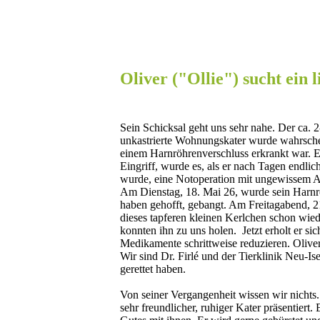
Oliver ("Ollie") sucht ein 
Sein Schicksal geht uns sehr nahe. Der ca. 
unkastrierte Wohnungskater wurde wahrschei
einem Harnröhrenverschluss erkrankt war. E
Eingriff, wurde es, als er nach Tagen endli
wurde, eine Notoperation mit ungewissem 
Am Dienstag, 18. Mai 26, wurde sein Harnrö
haben gehofft, gebangt. Am Freitagabend, 2
dieses tapferen kleinen Kerlchen schon wied
konnten ihn zu uns holen. Jetzt erholt er si
Medikamente schrittweise reduzieren. Olive
Wir sind Dr. Firlé und der Tierklinik Neu-Is
gerettet haben.
Von seiner Vergangenheit wissen wir nichts.
sehr freundlicher, ruhiger Kater präsentiert