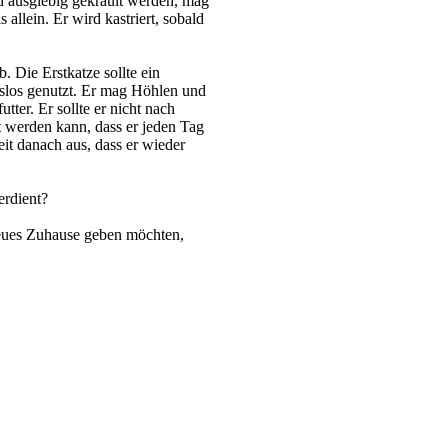
nd ausgiebig gekrault werden, mag
s allein. Er wird kastriert, sobald
.
 Die Erstkatze sollte ein
slos genutzt. Er mag Höhlen und
tter. Er sollte er nicht nach
t werden kann, dass er jeden Tag
eit danach aus, dass er wieder
erdient?
eues Zuhause geben möchten,