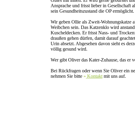
Gutes mit ihnen. Er wird gerne gebürstet u
Ansprache und frisst lieber in Gesellschaft al
sein Gesundheitszustand die OP ermöglicht
Wir geben Ollie als Zweit-Wohnungskatze ab.
Weibchen sein. Das Katzenklo wird anstand
Kuscheldecken. Er frisst Nass- und Trockenfu
draußen gehen dürfen, damit darauf geachte
Urin absetzt. Abgesehen davon sieht es derz
völlig gesund wird.
Wer gibt Oliver das Kater-Zuhause, das er v
Bei Rückfragen oder wenn Sie Oliver ein n
nehmen Sie bitte
»
Kontakt
mit uns auf.