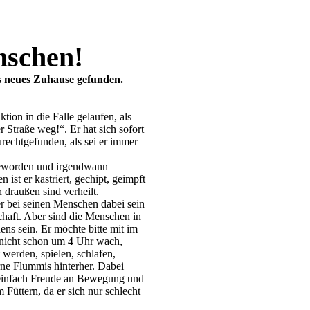
nschen!
es neues Zuhause gefunden.
ktion in die Falle gelaufen, als
Straße weg!“. Er hat sich sofort
rechtgefunden, als sei er immer
geworden und irgendwann
 ist er kastriert, gechipt, geimpft
draußen sind verheilt.
er bei seinen Menschen dabei sein
schaft. Aber sind die Menschen in
ns sein. Er möchte bitte mit im
d nicht schon um 4 Uhr wach,
t werden, spielen, schlafen,
erne Flummis hinterher. Dabei
hat einfach Freude an Bewegung und
Füttern, da er sich nur schlecht