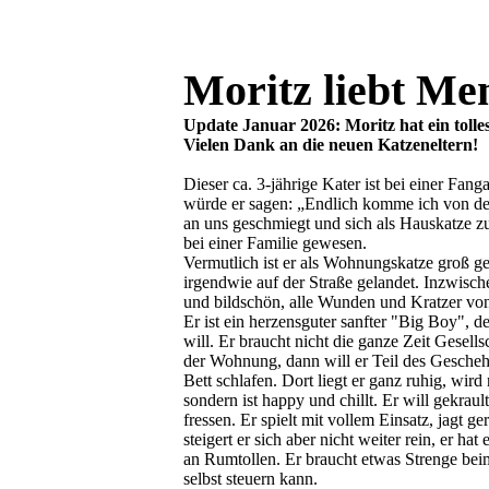
Moritz liebt Me
Update Januar 2026: Moritz hat ein toll
Vielen Dank an die neuen Katzeneltern!
Dieser ca. 3-jährige Kater ist bei einer Fanga
würde er sagen: „Endlich komme ich von der 
an uns geschmiegt und sich als Hauskatze zu
bei einer Familie gewesen.
Vermutlich ist er als Wohnungskatze groß 
irgendwie auf der Straße gelandet. Inzwischen
und bildschön, alle Wunden und Kratzer von 
Er ist ein herzensguter sanfter "Big Boy", d
will. Er braucht nicht die ganze Zeit Gesell
der Wohnung, dann will er Teil des Geschehe
Bett schlafen. Dort liegt er ganz ruhig, wir
sondern ist happy und chillt. Er will gekraul
fressen. Er spielt mit vollem Einsatz, jagt g
steigert er sich aber nicht weiter rein, er 
an Rumtollen. Er braucht etwas Strenge beim 
selbst steuern kann.