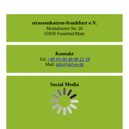
strassenkatzen-frankfurt e.V.
Montabaurer Str. 26
65936 Frankfurt/Main
Kontakt
Tel:
+49 (0) 69 48 98 22 18
Mail:
info@skf-ev.de
Social Media