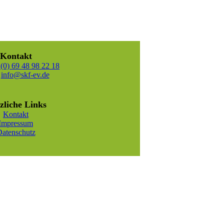
Kontakt
(0) 69 48 98 22 18
:
info@skf-ev.de
zliche Links
Kontakt
Impressum
atenschutz