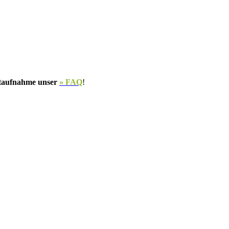
aktaufnahme unser
» FAQ
!