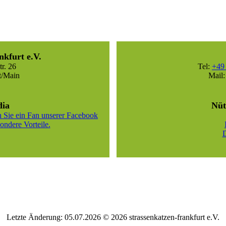
nkfurt e.V.
r. 26
Tel:
+49 
t/Main
Mail
dia
Nüt
 Sie ein Fan unserer Facebook
ondere Vorteile.
D
Letzte Änderung: 05.07.2026 © 2026 strassenkatzen-frankfurt e.V.