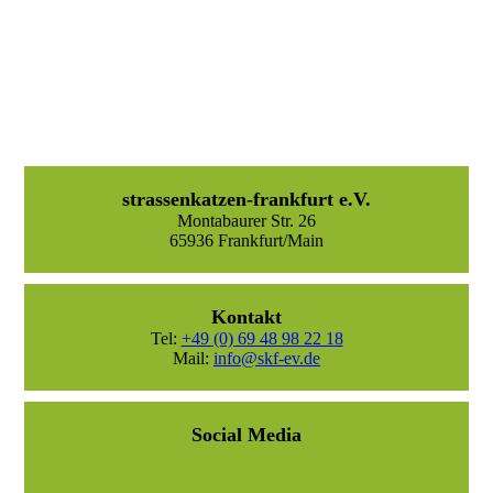
strassenkatzen-frankfurt e.V.
Montabaurer Str. 26
65936 Frankfurt/Main
Kontakt
Tel:
+49 (0) 69 48 98 22 18
Mail:
info@skf-ev.de
Social Media