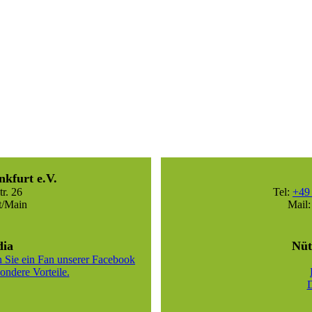
nkfurt e.V.
r. 26
Tel:
+49 
t/Main
Mail
dia
Nüt
 Sie ein Fan unserer Facebook
ondere Vorteile.
D