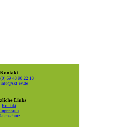
Kontakt
(0) 69 48 98 22 18
:
info@skf-ev.de
zliche Links
Kontakt
Impressum
atenschutz