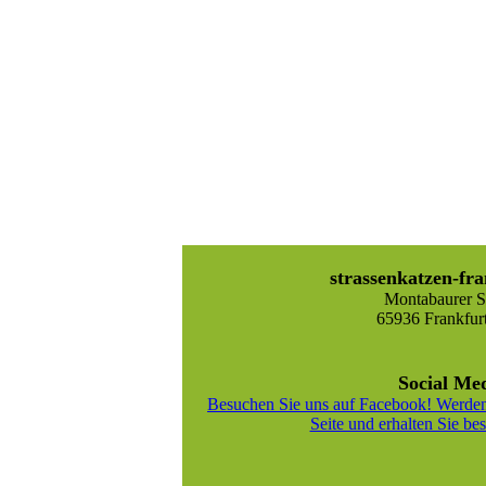
strassenkatzen-fra
Montabaurer St
65936 Frankfur
Social Me
Besuchen Sie uns auf Facebook! Werden
Seite und erhalten Sie bes