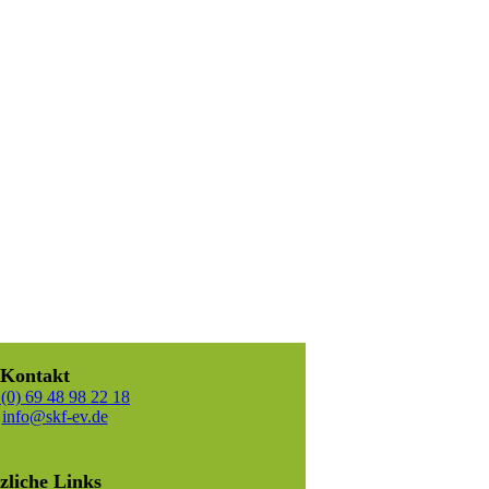
Kontakt
(0) 69 48 98 22 18
:
info@skf-ev.de
zliche Links