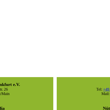
nkfurt e.V.
r. 26
Tel:
+49 
t/Main
Mail
dia
Nüt