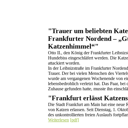
"Trauer um beliebten Kat
Frankfurter Nordend – „Gu
Katzenhimmel“"
Otto II., den König der Frankfurter Leibniz
Hundebiss eingeschläfert werden. Die Katze
attackiert worden.
In der Leibnizstraße im Frankfurter Nordend
Trauer. Der bei vielen Menschen des Viertels b
wurde am vergangenen Wochenende von ein
lebensbedrohlich verletzt hat. Das Paar, bei
Zuhause gefunden hatte, musste ihn einschlä
"Frankfurt erlässt Katzen
Die Stadt Frankfurt am Main hat eine neue
von Katzen erlassen. Seit Dienstag, 1. Oktobe
des unkontrollierten freien Auslaufs fortpfl
Weiterlesen
[pdf]