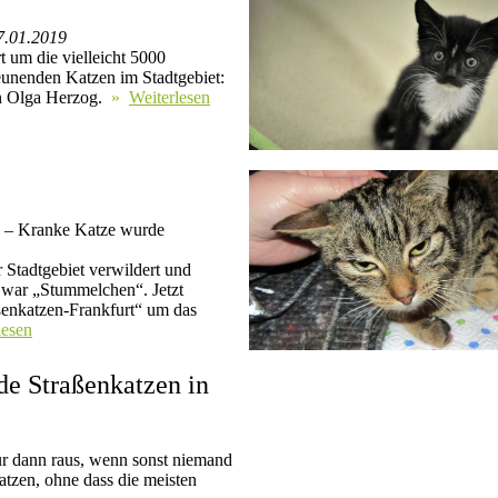
7.01.2019
t um die vielleicht 5000
reunenden Katzen im Stadtgebiet:
on Olga Herzog.
»
Weiterlesen
ng – Kranke Katze wurde
 Stadtgebiet verwildert und
n war „Stummelchen“. Jetzt
ßenkatzen-Frankfurt“ um das
lesen
nde Straßenkatzen in
r dann raus, wenn sonst niemand
atzen, ohne dass die meisten