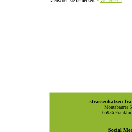
Menschen sie bemerken.
»
Weiterlesen
strassenkatzen-fra
Montabaurer St
65936 Frankfur
Social Me