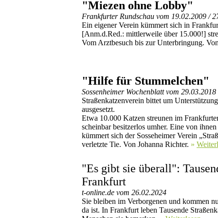
"Miezen ohne Lobby"
Frankfurter Rundschau vom 19.02.2009 / 2
Ein eigener Verein kümmert sich in Frankfur
[Anm.d.Red.: mittlerweile über 15.000!] st
Vom Arztbesuch bis zur Unterbringung. V
"Hilfe für Stummelchen"
Sossenheimer Wochenblatt vom 29.03.2018
Straßenkatzenverein bittet um Unterstützu
ausgesetzt.
Etwa 10.000 Katzen streunen im Frankfurter
scheinbar besitzerlos umher. Eine von ihne
kümmert sich der Sosseheimer Verein „Stra
verletzte Tie. Von Johanna Richter.
»
Weiter
"Es gibt sie überall": Tause
Frankfurt
t-online.de vom 26.02.2024
Sie bleiben im Verborgenen und kommen nu
da ist. In Frankfurt leben Tausende Straßenk