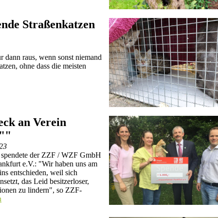
sende Straßenkatzen
r dann raus, wenn sonst niemand
atzen, ohne dass die meisten
eck an Verein
t""
023
st spendete der ZZF / WZF GmbH
ankfurt e.V.: "Wir haben uns am
ns entschieden, weil sich
setzt, das Leid besitzerloser,
ionen zu lindern", so ZZF-
n