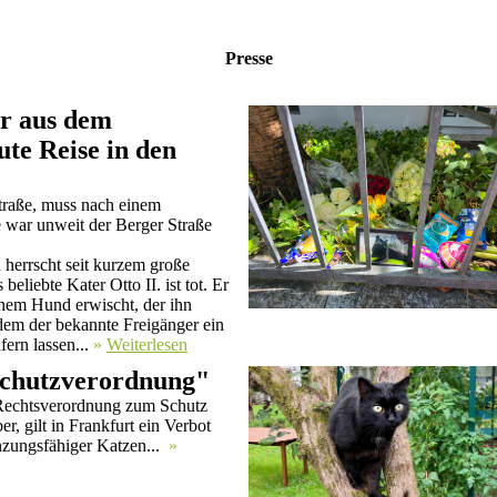
Presse
er aus dem
te Reise in den
straße, muss nach einem
 war unweit der Berger Straße
 herrscht seit kurzem große
eliebte Kater Otto II. ist tot. Er
em Hund erwischt, der ihn
 dem der bekannte Freigänger ein
fern lassen...
»
Weiterlesen
schutzverordnung"
 Rechtsverordnung zum Schutz
r, gilt in Frankfurt ein Verbot
anzungsfähiger Katzen...
»