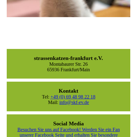
strassenkatzen-frankfurt e.V.
Montabaurer Str. 26
65936 Frankfurt/Main
Kontakt
Tel:
+49 (0) 69 48 98 22 18
Mail:
info@skf-ev.de
Social Media
Besuchen Sie uns auf Facebook! Werden Sie ein Fan
unserer Facebook Seite und erhalten Sie besondere