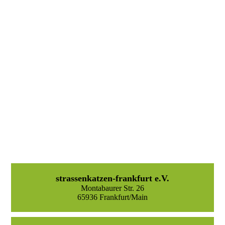
Escape & Roomy 5
strassenkatzen-frankfurt e.V.
Montabaurer Str. 26
65936 Frankfurt/Main