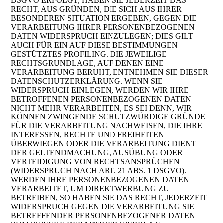
DSGVO ERFOLGT, HABEN SIE JEDERZEIT DAS
RECHT, AUS GRÜNDEN, DIE SICH AUS IHRER
BESONDEREN SITUATION ERGEBEN, GEGEN DIE
VERARBEITUNG IHRER PERSONENBEZOGENEN
DATEN WIDERSPRUCH EINZULEGEN; DIES GILT
AUCH FÜR EIN AUF DIESE BESTIMMUNGEN
GESTÜTZTES PROFILING. DIE JEWEILIGE
RECHTSGRUNDLAGE, AUF DENEN EINE
VERARBEITUNG BERUHT, ENTNEHMEN SIE DIESER
DATENSCHUTZERKLÄRUNG. WENN SIE
WIDERSPRUCH EINLEGEN, WERDEN WIR IHRE
BETROFFENEN PERSONENBEZOGENEN DATEN
NICHT MEHR VERARBEITEN, ES SEI DENN, WIR
KÖNNEN ZWINGENDE SCHUTZWÜRDIGE GRÜNDE
FÜR DIE VERARBEITUNG NACHWEISEN, DIE IHRE
INTERESSEN, RECHTE UND FREIHEITEN
ÜBERWIEGEN ODER DIE VERARBEITUNG DIENT
DER GELTENDMACHUNG, AUSÜBUNG ODER
VERTEIDIGUNG VON RECHTSANSPRÜCHEN
(WIDERSPRUCH NACH ART. 21 ABS. 1 DSGVO).
WERDEN IHRE PERSONENBEZOGENEN DATEN
VERARBEITET, UM DIREKTWERBUNG ZU
BETREIBEN, SO HABEN SIE DAS RECHT, JEDERZEIT
WIDERSPRUCH GEGEN DIE VERARBEITUNG SIE
BETREFFENDER PERSONENBEZOGENER DATEN