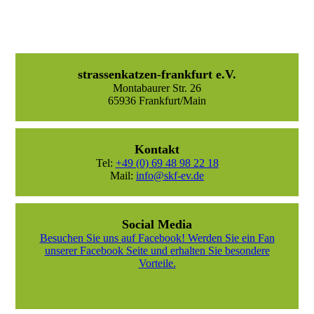
strassenkatzen-frankfurt e.V.
Montabaurer Str. 26
65936 Frankfurt/Main
Kontakt
Tel:
+49 (0) 69 48 98 22 18
Mail:
info@skf-ev.de
Social Media
Besuchen Sie uns auf Facebook! Werden Sie ein Fan
unserer Facebook Seite und erhalten Sie besondere
Vorteile.