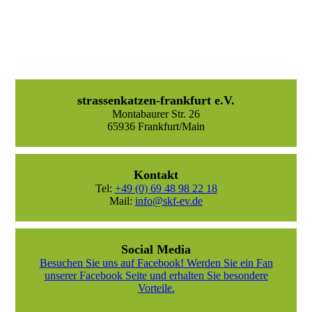
strassenkatzen-frankfurt e.V.
Montabaurer Str. 26
65936 Frankfurt/Main
Kontakt
Tel:
+49 (0) 69 48 98 22 18
Mail:
info@skf-ev.de
Social Media
Besuchen Sie uns auf Facebook! Werden Sie ein Fan
unserer Facebook Seite und erhalten Sie besondere
Vorteile.