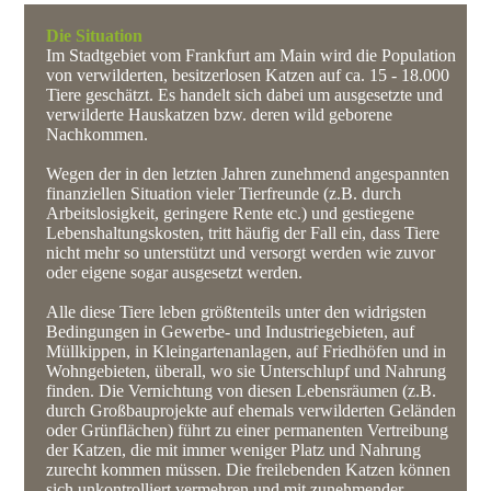
Die Situation
Im Stadtgebiet vom Frankfurt am Main wird die Population
von verwilderten, besitzerlosen Katzen auf ca. 15 - 18.000
Tiere geschätzt. Es handelt sich dabei um ausgesetzte und
verwilderte Hauskatzen bzw. deren wild geborene
Nachkommen.
Wegen der in den letzten Jahren zunehmend angespannten
finanziellen Situation vieler Tierfreunde (z.B. durch
Arbeitslosigkeit, geringere Rente etc.) und gestiegene
Lebenshaltungskosten, tritt häufig der Fall ein, dass Tiere
nicht mehr so unterstützt und versorgt werden wie zuvor
oder eigene sogar ausgesetzt werden.
Alle diese Tiere leben größtenteils unter den widrigsten
Bedingungen in Gewerbe- und Industriegebieten, auf
Müllkippen, in Kleingartenanlagen, auf Friedhöfen und in
Wohngebieten, überall, wo sie Unterschlupf und Nahrung
finden. Die Vernichtung von diesen Lebensräumen (z.B.
durch Großbauprojekte auf ehemals verwilderten Geländen
oder Grünflächen) führt zu einer permanenten Vertreibung
der Katzen, die mit immer weniger Platz und Nahrung
zurecht kommen müssen. Die freilebenden Katzen können
sich unkontrolliert vermehren und mit zunehmender