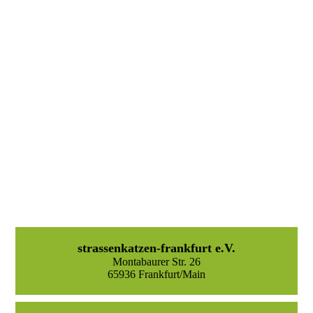
Escape & Roomy 5
strassenkatzen-frankfurt e.V.
Montabaurer Str. 26
65936 Frankfurt/Main