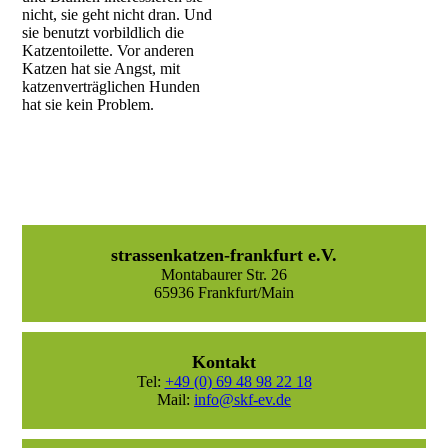
nicht, sie geht nicht dran. Und
sie benutzt vorbildlich die
Katzentoilette. Vor anderen
Katzen hat sie Angst, mit
katzenverträglichen Hunden
hat sie kein Problem.
strassenkatzen-frankfurt e.V.
Montabaurer Str. 26
65936 Frankfurt/Main
Kontakt
Tel:
+49 (0) 69 48 98 22 18
Mail:
info@skf-ev.de