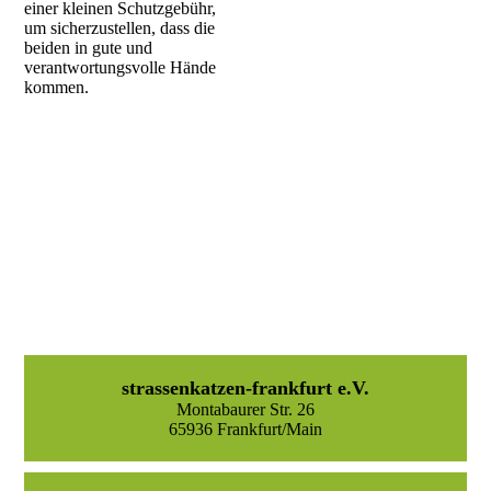
einer kleinen Schutzgebühr,
um sicherzustellen, dass die
beiden in gute und
verantwortungsvolle Hände
kommen.
strassenkatzen-frankfurt e.V.
Montabaurer Str. 26
65936 Frankfurt/Main