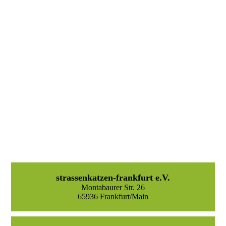
strassenkatzen-frankfurt e.V.
Montabaurer Str. 26
65936 Frankfurt/Main