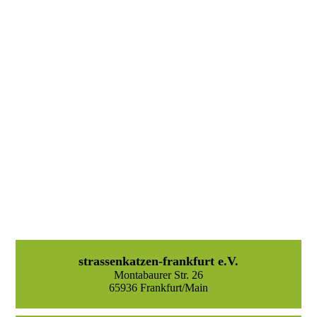
strassenkatzen-frankfurt e.V.
Montabaurer Str. 26
65936 Frankfurt/Main