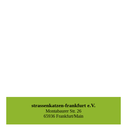
strassenkatzen-frankfurt e.V.
Montabaurer Str. 26
65936 Frankfurt/Main