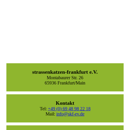
strassenkatzen-frankfurt e.V.
Montabaurer Str. 26
65936 Frankfurt/Main
Kontakt
Tel:
+49 (0) 69 48 98 22 18
Mail:
info@skf-ev.de